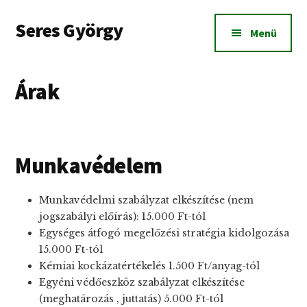
Additional
Skip
Skip
Seres György
to
to
menu
Menü
main
footer
Munkavédelmi
content
és
tűzvédelmi
Árak
szolgáltatások
20
fő
alatti
Munkavédelem
cégeknek
Budapesten
és
Munkavédelmi szabályzat elkészítése (nem
Pest
jogszabályi előírás): 15.000 Ft-tól
megyében.
Egységes átfogó megelőzési stratégia kidolgozása
15.000 Ft-tól
Kémiai kockázatértékelés 1.500 Ft/anyag-tól
Egyéni védőeszköz szabályzat elkészítése
(meghatározás , juttatás) 5.000 Ft-tól