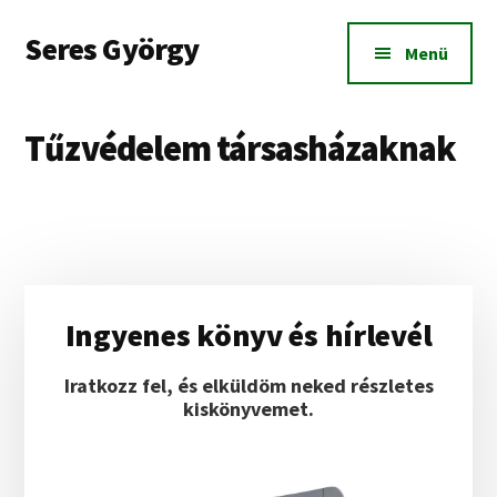
Additional
Skip
Ugrás
Skip
Seres György
to
az
to
menu
Menü
main
elsődleges
footer
Munkavédelmi
content
oldalsávhoz
és
tűzvédelmi
Tűzvédelem társasházaknak
szolgáltatások
20
fő
alatti
cégeknek
Budapesten
Elsődleges
és
Ingyenes könyv és hírlevél
oldalsáv
Pest
megyében.
Iratkozz fel, és elküldöm neked részletes
kiskönyvemet.