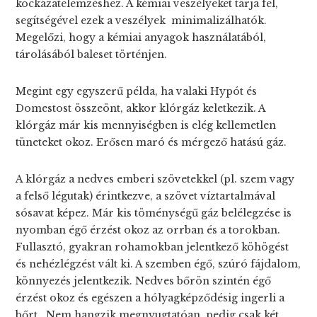
kockázatelemzéshez. A kémiai veszélyeket tárja fel,
segítségével ezek a veszélyek minimalizálhatók.
Megelőzi, hogy a kémiai anyagok használatából,
tárolásából baleset történjen.
Megint egy egyszerű példa, ha valaki Hypót és
Domestost összeönt, akkor klórgáz keletkezik. A
klórgáz már kis mennyiségben is elég kellemetlen
tüneteket okoz. Erősen maró és mérgező hatású gáz.
A klórgáz a nedves emberi szövetekkel (pl. szem vagy
a felső légutak) érintkezve, a szövet víztartalmával
sósavat képez. Már kis töménységű gáz belélegzése is
nyomban égő érzést okoz az orrban és a torokban.
Fullasztó, gyakran rohamokban jelentkező köhögést
és nehézlégzést vált ki. A szemben égő, szúró fájdalom,
könnyezés jelentkezik. Nedves bőrön szintén égő
érzést okoz és egészen a hólyagképződésig ingerli a
bőrt. Nem hangzik megnyugtatóan, pedig csak két,