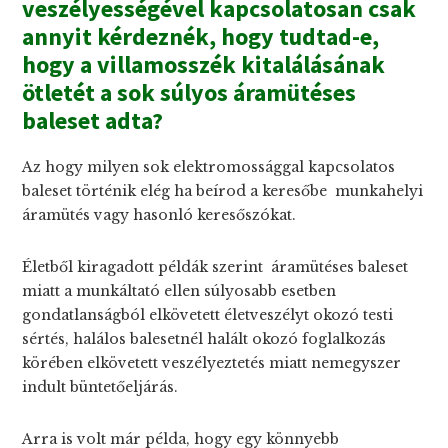
veszélyességével kapcsolatosan csak
annyit kérdeznék, hogy tudtad-e,
hogy a villamosszék kitalálásának
ötletét a sok súlyos áramütéses
baleset adta?
Az hogy milyen sok elektromossággal kapcsolatos
baleset történik elég ha beírod a keresőbe munkahelyi
áramütés vagy hasonló keresőszókat.
Életből kiragadott példák szerint áramütéses baleset
miatt a munkáltató ellen súlyosabb esetben
gondatlanságból elkövetett életveszélyt okozó testi
sértés, halálos balesetnél halált okozó foglalkozás
körében elkövetett veszélyeztetés miatt nemegyszer
indult büntetőeljárás.
Arra is volt már példa, hogy egy könnyebb