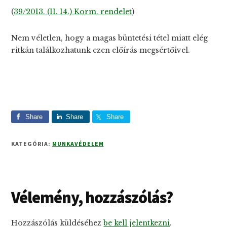
(
39/2013. (II. 14.) Korm. rendelet
)
Nem véletlen, hogy a magas büntetési tétel miatt elég
ritkán találkozhatunk ezen előírás megsértőivel.
Share
Share
Share
KATEGÓRIA:
MUNKAVÉDELEM
Reader
Vélemény, hozzászólás?
Interactions
Hozzászólás küldéséhez
be kell jelentkezni
.