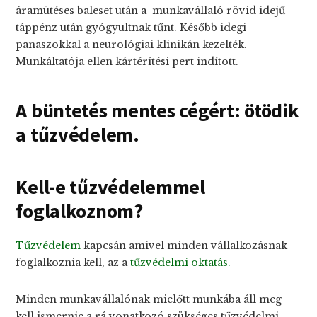
áramütéses baleset után a munkavállaló rövid idejű
táppénz után gyógyultnak tűnt. Később idegi
panaszokkal a neurológiai klinikán kezelték.
Munkáltatója ellen kártérítési pert indított.
A büntetés mentes cégért: ötödik
a tűzvédelem.
Kell-e tűzvédelemmel
foglalkoznom?
Tűzvédelem
kapcsán amivel minden vállalkozásnak
foglalkoznia kell, az a
tűzvédelmi oktatás.
Minden munkavállalónak mielőtt munkába áll meg
kell ismernie a rá vonatkozó szükséges tűzvédelmi