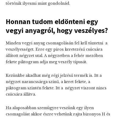
történik ilyesmi mint gondolnád.
Honnan tudom eldönteni egy
vegyi anyagról, hogy veszélyes?
Minden vegyi anyag csomagolásán fel kell tüntetni a
veszélyességet. Erre egy piros keretezésű csúcsára
állított négyzet utal. A négyzetben a fehér mezőben
fekete piktogram adja meg veszély típusát.
Kezünkbe akadhat még régi jelzésű termék is. Itt a
négyzet narancssárga színű, a keret fekete, a
piktogram szintén fekete. Itt a négyzet viszont nincs
csúcsára állítva.
Ha alaposabban szemügyre veszünk egy ilyen
csomagolást akkor észre vehetünk rajta bizonyos H és