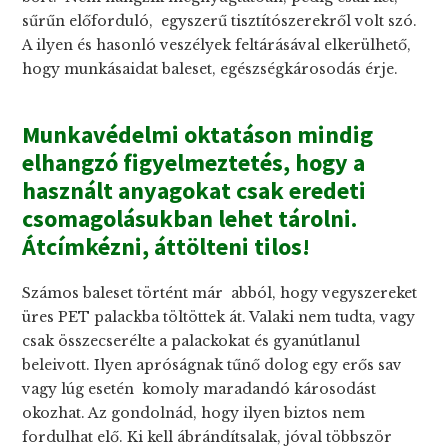
sűrűn előforduló, egyszerű tisztítószerekről volt szó.
A ilyen és hasonló veszélyek feltárásával elkerülhető,
hogy munkásaidat baleset, egészségkárosodás érje.
Munkavédelmi oktatáson mindig
elhangzó figyelmeztetés, hogy a
használt anyagokat csak eredeti
csomagolásukban lehet tárolni.
Átcímkézni, áttölteni tilos!
Számos baleset történt már abból, hogy vegyszereket
üres PET palackba töltöttek át. Valaki nem tudta, vagy
csak összecserélte a palackokat és gyanútlanul
beleivott. Ilyen apróságnak tűnő dolog egy erős sav
vagy lúg esetén komoly maradandó károsodást
okozhat. Az gondolnád, hogy ilyen biztos nem
fordulhat elő. Ki kell ábrándítsalak, jóval többször