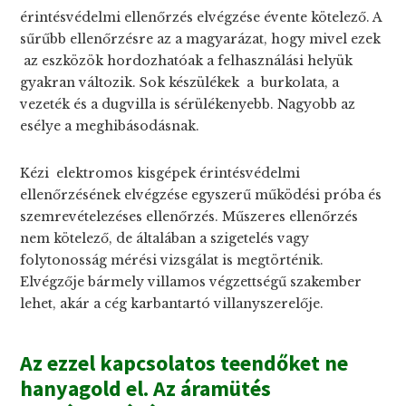
érintésvédelmi ellenőrzés elvégzése évente kötelező. A
sűrűbb ellenőrzésre az a magyarázat, hogy mivel ezek
az eszközök hordozhatóak a felhasználási helyük
gyakran változik. Sok készülékek a burkolata, a
vezeték és a dugvilla is sérülékenyebb. Nagyobb az
esélye a meghibásodásnak.
Kézi elektromos kisgépek érintésvédelmi
ellenőrzésének elvégzése egyszerű működési próba és
szemrevételezéses ellenőrzés. Műszeres ellenőrzés
nem kötelező, de általában a szigetelés vagy
folytonosság mérési vizsgálat is megtörténik.
Elvégzője bármely villamos végzettségű szakember
lehet, akár a cég karbantartó villanyszerelője.
Az ezzel kapcsolatos teendőket ne
hanyagold el. Az áramütés