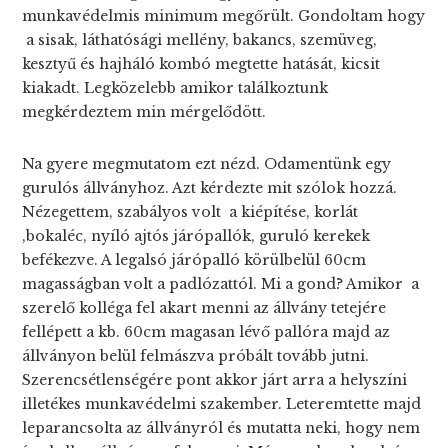
munkavédelmis minimum megőrült. Gondoltam hogy
a sisak, láthatósági mellény, bakancs, szemüveg,
kesztyű és hajháló kombó megtette hatását, kicsit
kiakadt. Legközelebb amikor találkoztunk
megkérdeztem min mérgelődött.
Na gyere megmutatom ezt nézd. Odamentünk egy
gurulós állványhoz. Azt kérdezte mit szólok hozzá.
Nézegettem, szabályos volt a kiépítése, korlát
,bokaléc, nyíló ajtós járópallók, guruló kerekek
befékezve. A legalsó járópalló körülbelül 60cm
magasságban volt a padlózattól. Mi a gond? Amikor a
szerelő kolléga fel akart menni az állvány tetejére
fellépett a kb. 60cm magasan lévő pallóra majd az
állványon belül felmászva próbált tovább jutni.
Szerencsétlenségére pont akkor járt arra a helyszíni
illetékes munkavédelmi szakember. Leteremtette majd
leparancsolta az állványról és mutatta neki, hogy nem