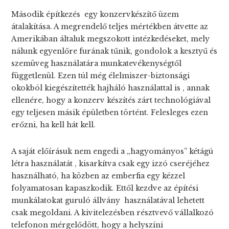
Második építkezés egy konzervkészítő üzem
átalakítása. A megrendelő teljes mértékben átvette az
Amerikában általuk megszokott intézkedéseket, mely
nálunk egyenlőre furának tűnik, gondolok a kesztyű és
szemüveg használatára munkatevékenységtől
függetlenül. Ezen túl még élelmiszer-biztonsági
okokból kiegészítették hajháló használattal is , annak
ellenére, hogy a konzerv készítés zárt technológiával
egy teljesen másik épületben történt. Felesleges ezen
erőzni, ha kell hát kell.
A saját előírásuk nem engedi a „hagyományos” kétágú
létra használatát , kisarkítva csak egy izzó cseréjéhez
használható, ha közben az emberfia egy kézzel
folyamatosan kapaszkodik. Ettől kezdve az építési
munkálatokat guruló állvány használatával lehetett
csak megoldani. A kivitelezésben résztvevő vállalkozó
telefonon mérgelődött, hogy a helyszíni