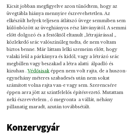
Kicsit jobban megfigyelve azon tűnődtem, hogy az
üvegtábla hiánya mennyire észrevehetetlen. Az
elkészült helyek teljesen átlátszó üvege semmiben sem
különbözött az üveghiányos rész látványától. A semmi
előtt dolgozó és a festőktől eltanult „létrajárással „
közlekedő srác valószínűleg tudta, de nem voltam
biztos benne. Már láttam lelki szemeim előtt, hogy
valaki leül a párkányra és kidől, vagy a létrázó srác
megbillen vagy beszakad a létra alatti álpadló és
kizuhan .
Védősisak
éppen nem volt rajta, de a huszon-
egynéhány méteres szabadesés után nem sokat
számított volna rajta van-e vagy sem. Szerencsére
éppen arra jött az szintfelelős építésvezető. Mutattam
neki észrevételem , ő megvonta a vállát, néhány
pillanatig maradt, azután továbbsétált.
Konzervgyár