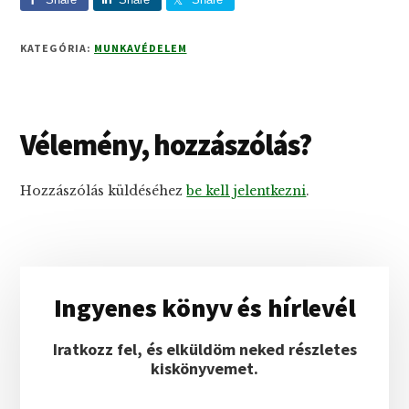
KATEGÓRIA:
MUNKAVÉDELEM
Reader
Vélemény, hozzászólás?
Interactions
Hozzászólás küldéséhez
be kell jelentkezni
.
Elsődleges
Ingyenes könyv és hírlevél
oldalsáv
Iratkozz fel, és elküldöm neked részletes
kiskönyvemet.