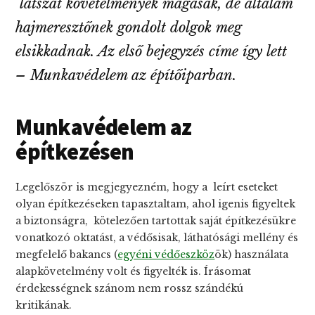
látszat követelmények magasak, de általam
hajmeresztőnek gondolt dolgok meg
elsikkadnak. Az első bejegyzés címe így lett
– Munkavédelem az építőiparban.
Munkavédelem az
építkezésen
Legelőször is megjegyezném, hogy a leírt eseteket
olyan építkezéseken tapasztaltam, ahol igenis figyeltek
a biztonságra, kötelezően tartottak saját építkezésükre
vonatkozó oktatást, a védősisak, láthatósági mellény és
megfelelő bakancs (
egyéni védőeszköz
ök) használata
alapkövetelmény volt és figyelték is. Írásomat
érdekességnek szánom nem rossz szándékú
kritikának.