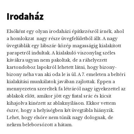
Irodaház
Elsőként egy olyan irodaházi építkezésről írnék, ahol
a homlokzat nagy része üvegfelületből állt. A nagy
üvegtáblák egy lábszár-közép magasságig kialakított
parapetről indultak. A kialakuló viszonylag széles
kávákra ugyan nem pakoltak, de a ráhelyezett
kartondoboz lapokról lehetett látni, hogy bizony-
bizony néha van aki oda le is ül. A 7. emeleten a beltéri
kialakítási munkálatok javában zajlottak. Éppen a
mennyezeten szereltek fa létráról nagy igyekezettel az
ablakok előtt, amikor jött egy fiatal srác és kicsit
kihajolva kinézett az ablaknyíláson. Ekkor vettem
észre, hogy a helyiségben két üvegtábla hiányzik.
Lehet, hogy elsőre nem tűnik nagy dolognak, de
nekem beleborsózott a hátam.