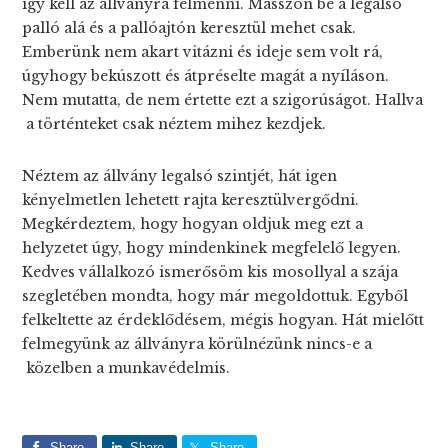
így kell az állványra felmenni. Másszon be a legalsó
palló alá és a pallóajtón keresztül mehet csak.
Emberünk nem akart vitázni és ideje sem volt rá,
úgyhogy bekúszott és átpréselte magát a nyíláson.
Nem mutatta, de nem értette ezt a szigorúságot. Hallva
a történteket csak néztem mihez kezdjek.
Néztem az állvány legalsó szintjét, hát igen
kényelmetlen lehetett rajta keresztülvergődni.
Megkérdeztem, hogy hogyan oldjuk meg ezt a
helyzetet úgy, hogy mindenkinek megfelelő legyen.
Kedves vállalkozó ismerősöm kis mosollyal a szája
szegletében mondta, hogy már megoldottuk. Egyből
felkeltette az érdeklődésem, mégis hogyan. Hát mielőtt
felmegyünk az állványra körülnézünk nincs-e a
közelben a munkavédelmis.
Share
Share
Share