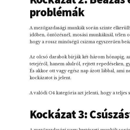
problémák
A mezőgazdasági munkák során szinte elkerülhe
időben, öntözésnél, mosási munkáknál, télen ol
hogy
a rossz minőségű csizma egyszerűen beá
Az olcsó darabok bírják két-három hónapig, az
tetejéről, hanem alulról, rejtett repedéseken, 
És akkor ott vagy egész nap ázott lábbal, ami
kockázatot is jelent.
A valódi O4 kategória azt jelenti, hogy a teljes
Kockázat 3: Csúszás