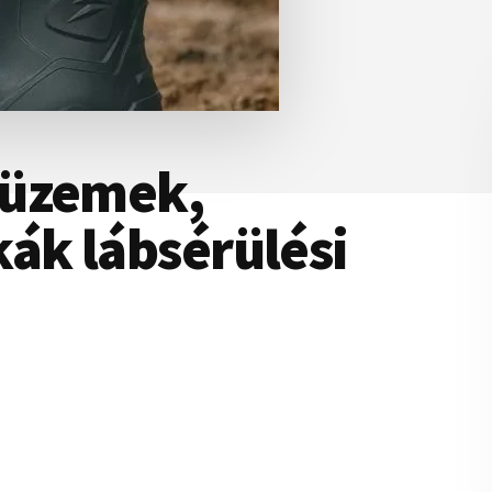
 üzemek,
ák lábsérülési