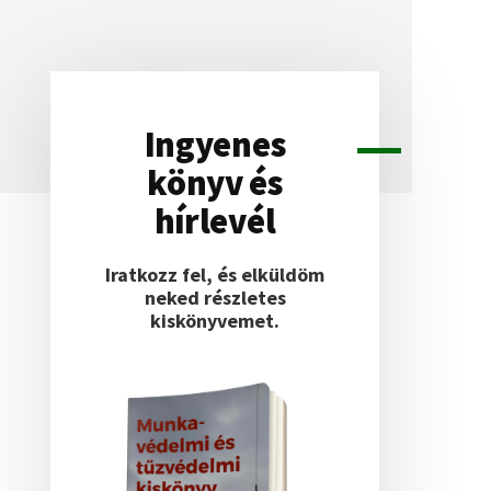
Ingyenes
Elsődleges
könyv és
oldalsáv
hírlevél
Iratkozz fel, és elküldöm
neked részletes
kiskönyvemet.