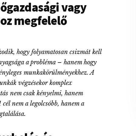
őgazdasági vagy
oz megfelelő
odik, hogy folyamatosan csizmát kell
hanyagsága a probléma – hanem hogy
a tényleges munkakörülményekhez. A
munkák végzésekor komplex
ztás nem csak kényelmi, hanem
A cél nem a legolcsóbb, hanem a
gtalálása.