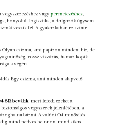
 vegyszerezéshez vagy
permetezéshez
,
ga, bonyolult logisztika, a dolgozók úgysem
sizmát veszik fel. A gyakorlatban ez szinte
s
Olyan csizma, ami papíron mindent bír, de
yagminőség, rossz vízzárás, hamar kopik.
rága a végén.
oldás
Egy csizma, ami minden alapvető
4 SR beválik
, mert lefedi ezeket a
 biztonságos vegyszerek jelenlétében, a
ivároghatna bármi. A valódi O4 minősítés
 pedig mind nedves betonon, mind síkos