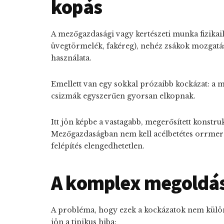
kopás
A mezőgazdasági vagy kertészeti munka fizikail
üvegtörmelék, fakéreg), nehéz zsákok mozgatá
használata.
Emellett van egy sokkal prózaibb kockázat: a
m
csizmák egyszerűen gyorsan elkopnak.
Itt jön képbe a vastagabb, megerősített konstruk
Mezőgazdaságban nem kell acélbetétes orrmerev
felépítés elengedhetetlen.
A komplex megoldás
A probléma, hogy ezek a kockázatok nem külön
jön a tipikus hiba: