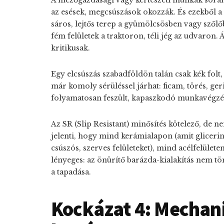
A mezőgazdasági vagy kertészeti munkák során
az esések, megcsúszások okozzák. És ezekből a
sáros, lejtős terep a gyümölcsösben vagy szőlő
fém felületek a traktoron, téli jég az udvaron. Ál
kritikusak.
Egy elcsúszás szabadföldön talán csak kék folt, 
már komoly sérüléssel járhat: ficam, törés, g
folyamatosan feszült, kapaszkodó munkavégzés 
Az SR (Slip Resistant) minősítés kötelező, de 
jelenti, hogy mind kerámialapon (amit glicerin
csúszós, szerves felületeket), mind acélfelülete
lényeges: az önürítő barázda-kialakítás nem t
a tapadása.
Kockázat 4: Mechani