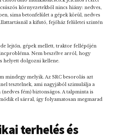
 előforduló munkabalesetek jelentős részét
 csúszós környezetekből nincs hiány: nedves,
ben, sima betonfelület a gépek körül, nedves
lattartásnál a kifutó, fejőház felületei szintén
de lejtőn, gépek mellett, traktor fellépőjén
erincprobléma. Nem beszélve arról, hogy
helyett dolgozni kellene.
nem mindegy melyik. Az SRC besorolás azt
nel tesztelnek, ami nagyjából szimulálja a
n (nedves fém) biztonságos. A talpminta is
ömődik el sárral, így folyamatosan megmarad
kai terhelés és