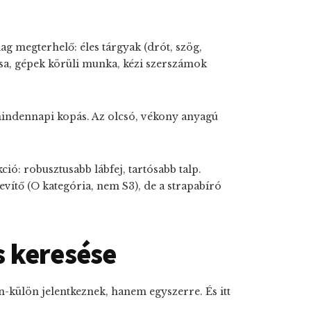
ag megterhelő: éles tárgyak (drót, szög,
sa, gépek körüli munka, kézi szerszámok
indennapi kopás
. Az olcsó, vékony anyagú
ció: robusztusabb lábfej, tartósabb talp.
ítő (O kategória, nem S3), de a strapabíró
 keresése
-külön jelentkeznek, hanem egyszerre. És itt