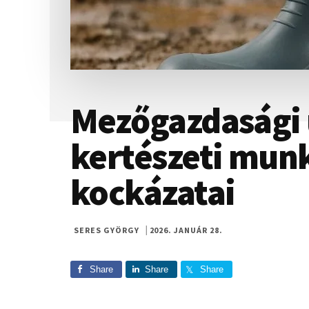
Mezőgazdasági
kertészeti munk
kockázatai
SERES GYÖRGY
|
2026. JANUÁR 28.
Share
Share
Share