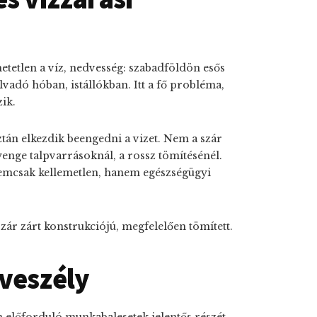
tetlen a víz, nedvesség: szabadföldön esős
vadó hóban, istállókban. Itt a fő probléma,
zik
.
tán elkezdik beengedni a vizet. Nem a szár
gyenge talpvarrásoknál, a rossz tömítésénél.
 nemcsak kellemetlen, hanem egészségügyi
 szár zárt konstrukciójú, megfelelően tömített.
veszély