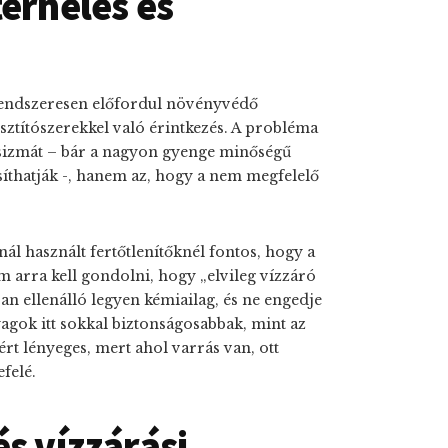
terhelés és
rendszeresen előfordul növényvédő
sztítószerekkel való érintkezés. A probléma
csizmát – bár a nagyon gyenge minőségű
íthatják -, hanem az, hogy a nem megfelelő
ál használt fertőtlenítőknél fontos, hogy a
m arra kell gondolni, hogy „elvileg vízzáró
n ellenálló legyen kémiailag, és ne engedje
yagok itt sokkal biztonságosabbak, mint az
rt lényeges, mert ahol varrás van, ott
felé.
s vízzárási