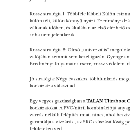
Rossz stratégia 1: Többféle lábbeli
Külön csizma
külön téli, külön könnyű nyári. Eredmény: drá
váltanak időben, és általában az első elérhető c
soha nem jelentkezik.
Rossz stratégia 2: Olcsó „univerzális” megoldá
valójában semmit sem kezel igazán. Gyenge an
Eredmény: folyamatos csere, rossz védelem, d
Jó stratégia: Négy évszakos, többfunkciós meg
kockázatra választ ad.
Egy vegyes gazdaságban a
TALAN Ultraboot O
kockázatokat. A PVC/nitril kombinációjú anyag
varrás nélküli felépítés miatt nincs, ahol besz
garantálja a vízzárást, az SRC csúszásállóság
felületeken véd.