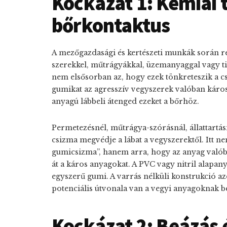
Kockázat 1: Kémiai 
bőrkontaktus
A mezőgazdasági és kertészeti munkák során 
szerekkel, műtrágyákkal, üzemanyaggal vagy ti
nem elsősorban az, hogy ezek tönkreteszik a 
gumikat az agresszív vegyszerek valóban káros
anyagú lábbeli átenged ezeket a bőrhöz.
Permetezésnél, műtrágya-szórásnál, állattartásn
csizma megvédje a lábat a vegyszerektől. Itt ne
gumicsizma”, hanem arra, hogy az anyag valóba
át a káros anyagokat. A PVC vagy nitril alapan
egyszerű gumi. A varrás nélküli konstrukció azé
potenciális útvonala van a vegyi anyagoknak be
Kockázat 2: Beázás é