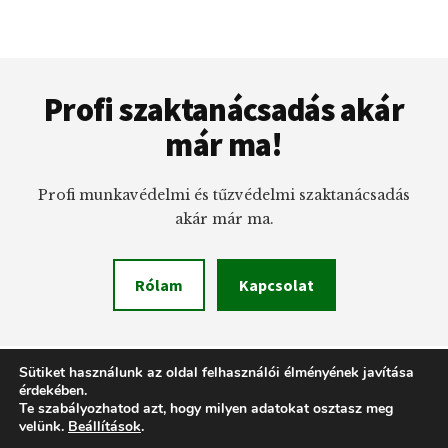
Footer
Profi szaktanácsadás akár
már ma!
Profi munkavédelmi és tűzvédelmi szaktanácsadás
akár már ma.
Rólam
Kapcsolat
Sütiket használunk az oldal felhasználói élményének javítása
érdekében.
Te szabályozhatod azt, hogy milyen adatokat osztasz meg
©
SERES GYÖRGY, MUNKAVÉDELMI ÉS TŰZVÉDELMI SZAKÉRTŐ
· BUPAPEST ÉS
velünk.
Beállítások
.
PEST MEGYE· TELEFON: (0630) 212 8238 · HONLAPOT KÉSZÍTETTE:
PRÉMIUM