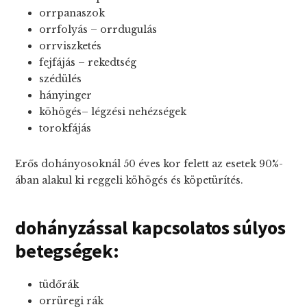
orrpanaszok
orrfolyás – orrdugulás
orrviszketés
fejfájás – rekedtség
szédülés
hányinger
köhögés– légzési nehézségek
torokfájás
Erős dohányosoknál 50 éves kor felett az esetek 90%-
ában alakul ki reggeli köhögés és köpetürítés.
dohányzással kapcsolatos súlyos
betegségek:
tüdőrák
orrüregi rák