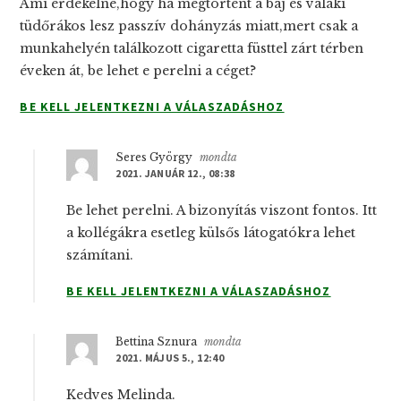
Ami érdekelne,hogy ha megtörtént a baj és valaki
tüdőrákos lesz passzív dohányzás miatt,mert csak a
munkahelyén találkozott cigaretta füsttel zárt térben
éveken át, be lehet e perelni a céget?
BE KELL JELENTKEZNI A VÁLASZADÁSHOZ
Seres György
mondta
2021. JANUÁR 12., 08:38
Be lehet perelni. A bizonyítás viszont fontos. Itt
a kollégákra esetleg külsős látogatókra lehet
számítani.
BE KELL JELENTKEZNI A VÁLASZADÁSHOZ
Bettina Sznura
mondta
2021. MÁJUS 5., 12:40
Kedves Melinda.