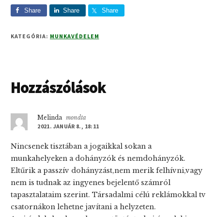
Share
Share
Share
KATEGÓRIA:
MUNKAVÉDELEM
Reader
Hozzászólások
Interactions
Melinda
mondta
2021. JANUÁR 8., 18:11
Nincsenek tisztában a jogaikkal sokan a
munkahelyeken a dohányzók és nemdohányzók.
Eltűrik a passzív dohányzást,nem merik felhívni,vagy
nem is tudnak az ingyenes bejelentő számról
tapasztalataim szerint. Társadalmi célú reklámokkal tv
csatornákon lehetne javítani a helyzeten.