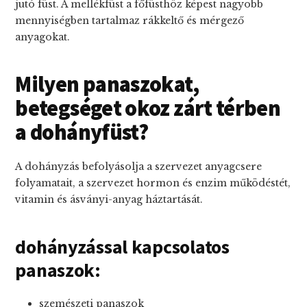
jutó füst. A mellékfüst a főfüsthöz képest nagyobb
mennyiségben tartalmaz rákkeltő és mérgező
anyagokat.
Milyen panaszokat,
betegséget okoz zárt térben
a dohányfüst?
A dohányzás befolyásolja a szervezet anyagcsere
folyamatait, a szervezet hormon és enzim működéstét,
vitamin és ásványi-anyag háztartását.
dohányzással kapcsolatos
panaszok:
szemészeti panaszok