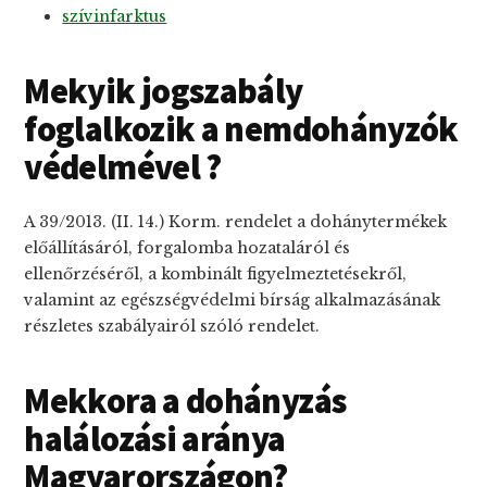
szívinfarktus
Mekyik jogszabály
foglalkozik a nemdohányzók
védelmével ?
A 39/2013. (II. 14.) Korm. rendelet a dohánytermékek
előállításáról, forgalomba hozataláról és
ellenőrzéséről, a kombinált figyelmeztetésekről,
valamint az egészségvédelmi bírság alkalmazásának
részletes szabályairól szóló rendelet.
Mekkora a dohányzás
halálozási aránya
Magyarországon?