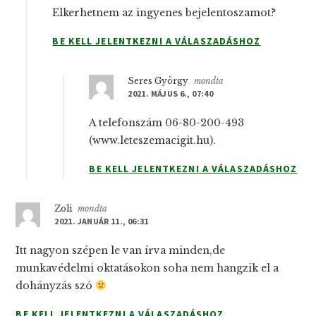
Elkerhetnem az ingyenes bejelentoszamot?
BE KELL JELENTKEZNI A VÁLASZADÁSHOZ
Seres György
mondta
2021. MÁJUS 6., 07:40
A telefonszám 06-80-200-493
(www.leteszemacigit.hu).
BE KELL JELENTKEZNI A VÁLASZADÁSHOZ
Zoli
mondta
2021. JANUÁR 11., 06:31
Itt nagyon szépen le van írva minden,de
munkavédelmi oktatásokon soha nem hangzik el a
dohányzás szó
BE KELL JELENTKEZNI A VÁLASZADÁSHOZ