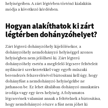
helyiségeiben. A zárt légtérben történő kialakítás
módja a következő kérdésben.
Hogyan alakíthatok ki zárt
légtérben dohányzóhelyet?
Zárt légterű dohányzóhely kijelölésekor, a
dohányzóhely nemdohányzó helyiséggel azonos
helyiségben nem jelölhető ki. Zárt légterű
dohányzóhely esetén a megfelelő légcsere feltételeit
nyílászáró szerkezetekkel vagy egyéb műszaki
berendezés felszerelésével biztosítani kell úgy, hogy
dohányfüst a nemdohányzó helyiségekbe ne
juthasson be. Ez lehet általában dohányzó munkatárs
irodája vagy egy üres helyiség. A folyamatos
légcserének valamint annak a feltételnek a biztosítása,
hogy nemdohányzó részre a füst nem jöhet ki