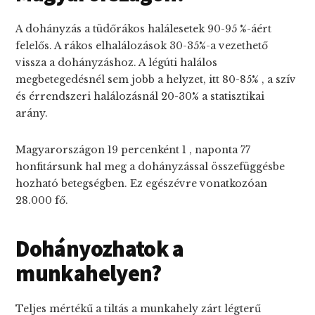
A dohányzás a tüdőrákos halálesetek 90-95 %-áért
felelős. A rákos elhalálozások 30-35%-a vezethető
vissza a dohányzáshoz. A légúti halálos
megbetegedésnél sem jobb a helyzet, itt 80-85% , a szív
és érrendszeri halálozásnál 20-30% a statisztikai
arány.
Magyarországon 19 percenként 1 , naponta 77
honfitársunk hal meg a dohányzással összefüggésbe
hozható betegségben. Ez egészévre vonatkozóan
28.000 fő.
Dohányozhatok a
munkahelyen?
Teljes mértékű a tiltás a munkahely zárt légterű