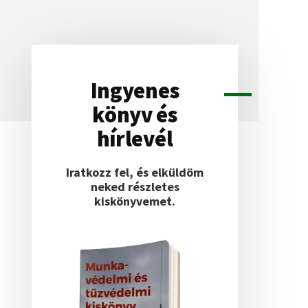
Ingyenes
Elsődleges
könyv és
oldalsáv
hírlevél
Iratkozz fel, és elküldöm
neked részletes
kiskönyvemet.