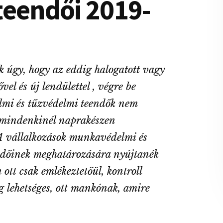
teendői 2019-
k úgy, hogy az eddig halogatott vagy
vel és új lendülettel , végre be
lmi és tűzvédelmi teendők nem
g mindenkinél naprakészen
 vállalkozások munkavédelmi és
ndőinek meghatározására nyújtanék
ott csak emlékeztetőül, kontroll
ág lehetséges, ott mankónak, amire