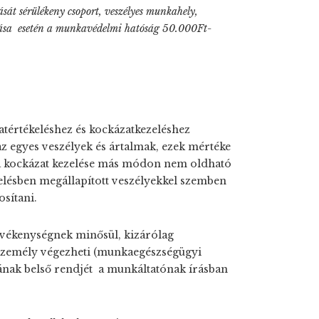
sát sérülékeny csoport, veszélyes munkahely,
azása esetén a munkavédelmi hatóság 50.000Ft-
tértékeléshez és kockázatkezeléshez
az egyes veszélyek és ártalmak, ezek mértéke
 a kockázat kezelése más módon nem oldható
elésben megállapított veszélyekkel szemben
osítani.
vékenységnek minősül, kizárólag
személy végezheti (munkaegészségügyi
ának belső rendjét a munkáltatónak írásban