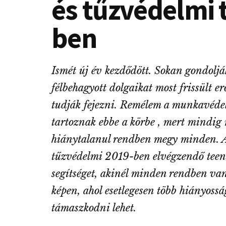
és tűzvédelmi 
ben
Ismét új év kezdődött. Sokan gondoljá
félbehagyott dolgaikat most frissült erő
tudják fejezni. Remélem a munkavéde
tartoznak ebbe a körbe , mert mindi
hiánytalanul rendben megy minden. A
tűzvédelmi 2019-ben elvégzendő tee
segítséget, akinél minden rendben van 
képen, ahol esetlegesen több hiányoss
támaszkodni lehet.