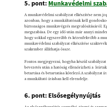
5. pont:
Munkavédelmi szab
A munkavédelmi szabályzat elkészítése nem jog
azonban, hogy a munkáltatónak kell gondoskod
biztonságos munkavégzés megvalósításáról. Eg
megszabása. De egy idő után már annyi mindenre
hogy sokkal egyszerűbb és kézenfekvőbb a mu
munkavédelmi szabályzat elkészítése szaktev
szakember állíthatja össze.
Fontos megjegyezni, hogyha készül szabályzat é
bevezetés után a hatóság ellenőrizheti a leírtak
betartása és betartatása kötelező.A szabályzat 
a munkáltató írásban kell elrendelje.
6. pont: Elsősegélynyújtás