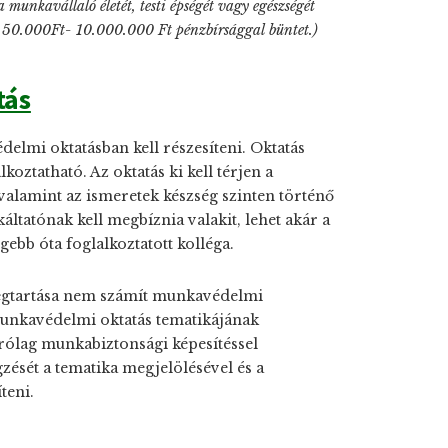
munkavállaló életét, testi épségét vagy egészségét
g 50.000Ft- 10.000.000 Ft pénzbírsággal büntet.)
tás
elmi oktatásban kell részesíteni. Oktatás
ztatható. Az oktatás ki kell térjen a
valamint az ismeretek készség szinten történő
ltatónak kell megbíznia valakit, lehet akár a
ebb óta foglalkoztatott kolléga.
egtartása nem számít munkavédelmi
unkavédelmi oktatás tematikájának
rólag munkabiztonsági képesítéssel
zését a tematika megjelölésével és a
teni.