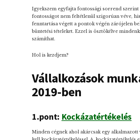
Igyekszem egyfajta fontossági sorrend szerint f
fontosságot nem feltétlenül szigorúan véve, h
fenntartása végett a pontok végén zárójelen bel
büntetési tételeket. Ezzel is ösztökélve minden
számíthat.
Hol is kezdjem?
Vállalkozások munk
2019-ben
1.pont:
Kockázatértékelés
Minden cégnek ahol akárcsak egy alkalmazott 
kell kockázatértékeléssel. A kockázatértékelés e