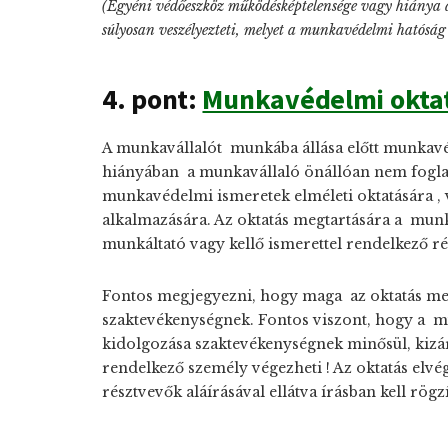
(Egyéni védőeszköz működésképtelensége vagy hiánya a 
súlyosan veszélyezteti, melyet a munkavédelmi hatósá
4. pont:
Munkavédelmi okta
A munkavállalót munkába állása előtt munkavéd
hiányában a munkavállaló önállóan nem foglalko
munkavédelmi ismeretek elméleti oktatására , 
alkalmazására. Az oktatás megtartására a munká
munkáltató vagy kellő ismerettel rendelkező rég
Fontos megjegyezni, hogy maga az oktatás m
szaktevékenységnek. Fontos viszont, hogy a m
kidolgozása szaktevékenységnek minősül, kizá
rendelkező személy végezheti ! Az oktatás elvég
résztvevők aláírásával ellátva írásban kell rögzí