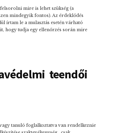
elsorolni mire is lehet szükség (a
iszen mindegyik fontos). Az érdeklődés
ül írtam le a mulasztás esetén várható
kit, hogy tudja egy ellenőrzés során mire
avédelmi teendői
vagy tanuló foglalkoztatva van rendelkeznie
lkészítése szaktevékenység , csak