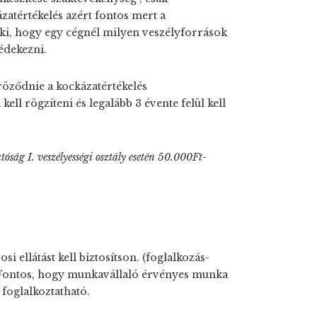
atértékelés azért fontos mert a
 ki, hogy egy cégnél milyen veszélyforrások
édekezni.
röződnie a kockázatértékelés
kell rögzíteni és legalább 3 évente felül kell
óság I. veszélyességi osztály esetén 50.000Ft-
 ellátást kell biztosítson. (foglalkozás-
 Fontos, hogy munkavállaló érvényes munka
foglalkoztatható.